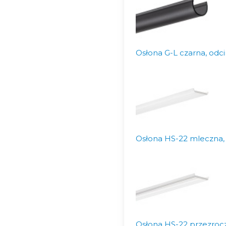
Osłona G-L czarna, odc
Osłona HS-22 mleczna, 
Osłona HS-22 przezrocz