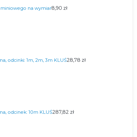
aluminiowego na wymiar
8,90 zł
a, odcinki: 1m, 2m, 3m KLUŚ
28,78 zł
na, odcinek: 10m KLUŚ
287,82 zł