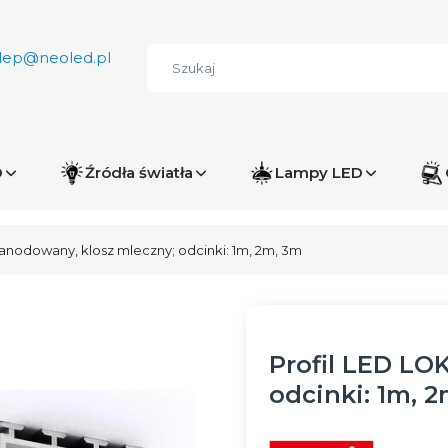
lep@neoled.pl
D
Źródła światła
Lampy LED
anodowany, klosz mleczny; odcinki: 1m, 2m, 3m
Profil LED LO
odcinki: 1m, 