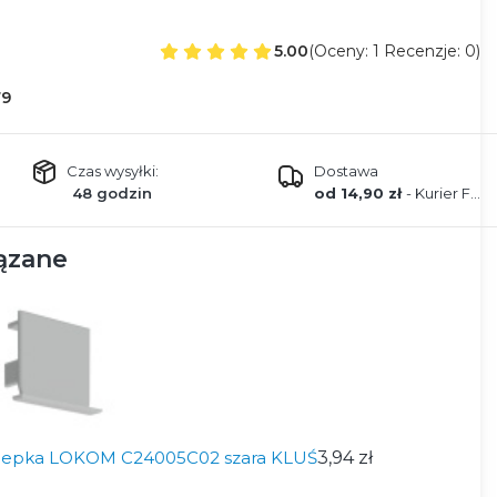
5.00
(Oceny: 1 Recenzje: 0)
79
Czas wysyłki:
Dostawa
48 godzin
od 14,90 zł
- Kurier FEDEX
ązane
lepka LOKOM C24005C02 szara KLUŚ
3,94 zł