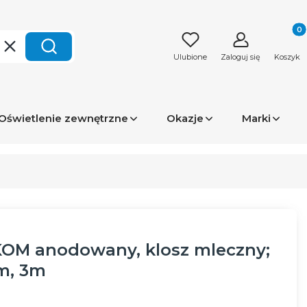
Produk
Wyczyść
Szukaj
Ulubione
Zaloguj się
Koszyk
Oświetlenie zewnętrzne
Okazje
Marki
KOM anodowany, klosz mleczny;
2m, 3m