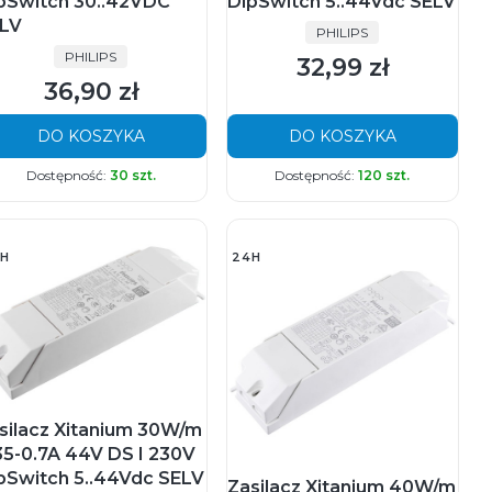
pSwitch 30..42VDC
DipSwitch 5..44Vdc SELV
LV
PRODUCENT
PHILIPS
PRODUCENT
PHILIPS
32,99 zł
Cena
36,90 zł
Cena
DO KOSZYKA
DO KOSZYKA
Dostępność:
30 szt.
Dostępność:
120 szt.
H
24H
silacz Xitanium 30W/m
35-0.7A 44V DS I 230V
pSwitch 5..44Vdc SELV
Zasilacz Xitanium 40W/m