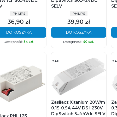
Switch 30..42VDC
DipSwitch 30..42VDC
Di
V
SELV
SE
PRODUCENT
PRODUCENT
PHILIPS
PHILIPS
36,90 zł
39,90 zł
Cena
Cena
DO KOSZYKA
DO KOSZYKA
Dostępność:
34 szt.
Dostępność:
40 szt.
24H
24
Zasilacz Xitanium 20W/m
Za
0.15-0.5A 44V DS I 230V
0.
DipSwitch 5..44Vdc SELV
Di
ilacz PHILIPS