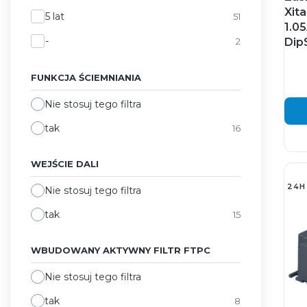
Xit
5 lat
51
1.0
-
2
Dip
FUNKCJA ŚCIEMNIANIA
Nie stosuj tego filtra
tak
16
WEJŚCIE DALI
24H
Nie stosuj tego filtra
tak
15
WBUDOWANY AKTYWNY FILTR FTPC
Nie stosuj tego filtra
tak
8