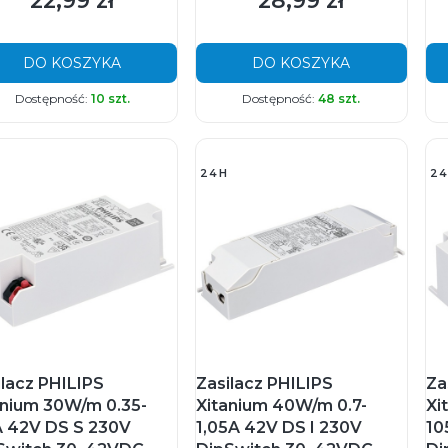
22,99 zł
28,99 zł
DO KOSZYKA
DO KOSZYKA
Dostępność:
10 szt.
Dostępność:
48 szt.
24H
24
ilacz PHILIPS
Zasilacz PHILIPS
Za
anium 30W/m 0.35-
Xitanium 40W/m 0.7-
Xi
A 42V DS S 230V
1,05A 42V DS I 230V
10