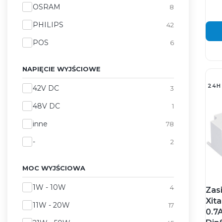
OSRAM
8
PHILIPS
42
POS
6
NAPIĘCIE WYJŚCIOWE
24H
Napięcie wyjściowe
42V DC
3
48V DC
1
inne
78
-
2
MOC WYJŚCIOWA
Moc wyjściowa
1W - 10W
4
Zas
Xit
11W - 20W
17
0.7