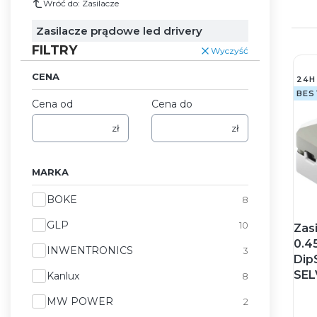
Wróć do: Zasilacze
Zasilacze prądowe led drivery
FILTRY
Wyczyść
CENA
24H
BES
Cena od
Cena do
zł
zł
MARKA
Marka
BOKE
8
GLP
10
Zas
0.4
INWENTRONICS
3
Dip
SEL
Kanlux
8
MW POWER
2