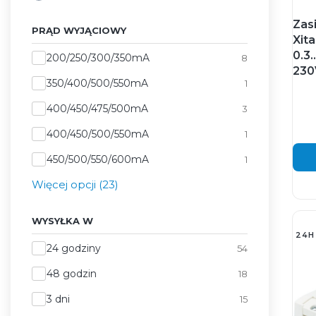
Zas
PRĄD WYJĄCIOWY
Xit
0.3.
Prąd wyjąciowy
200/250/300/350mA
8
230
350/400/500/550mA
1
400/450/475/500mA
3
400/450/500/550mA
1
450/500/550/600mA
1
Więcej opcji (23)
WYSYŁKA W
24H
Wysyłka w
24 godziny
54
48 godzin
18
3 dni
15