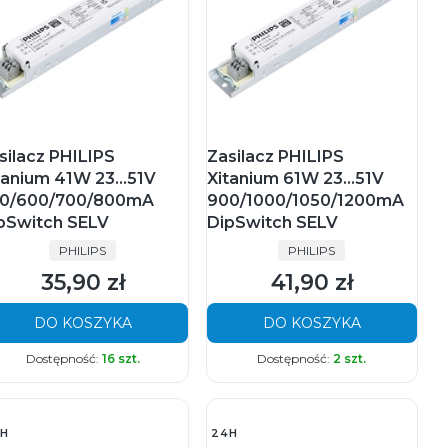
silacz PHILIPS
Zasilacz PHILIPS
tanium 41W 23...51V
Xitanium 61W 23...51V
0/600/700/800mA
900/1000/1050/1200mA
pSwitch SELV
DipSwitch SELV
PRODUCENT
PRODUCENT
PHILIPS
PHILIPS
35,90 zł
41,90 zł
Cena
Cena
DO KOSZYKA
DO KOSZYKA
Dostępność:
16 szt.
Dostępność:
2 szt.
H
24H