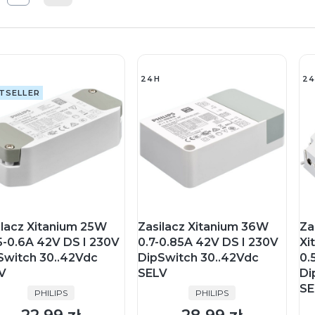
24H
24
TSELLER
ilacz Xitanium 25W
Zasilacz Xitanium 36W
Za
5-0.6A 42V DS I 230V
0.7-0.85A 42V DS I 230V
Xi
Switch 30..42Vdc
DipSwitch 30..42Vdc
0.
V
SELV
Di
SE
PRODUCENT
PRODUCENT
PHILIPS
PHILIPS
Cena
Cena