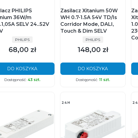
ilacz PHILIPS
Zasilacz Xitanium 50W
Za
anium 36W/m
WH 0.7-1.5A 54V TD/Is
Xi
..1,05A SELV 24..52V
Corridor Mode, DALI,
1.
V
Touch & Dim SELV
23
Co
PRODUCENT
PRODUCENT
PHILIPS
PHILIPS
68,00 zł
148,00 zł
Cena
Cena
DO KOSZYKA
DO KOSZYKA
Dostępność:
43 szt.
Dostępność:
11 szt.
24H
24