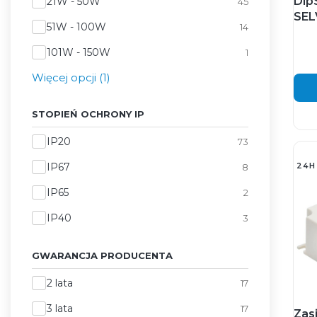
Dip
21W - 50W
45
SEL
51W - 100W
14
101W - 150W
1
Więcej opcji (1)
STOPIEŃ OCHRONY IP
Stopień ochrony IP
IP20
73
IP67
24H
8
IP65
2
IP40
3
GWARANCJA PRODUCENTA
Gwarancja producenta
2 lata
17
3 lata
17
Zas