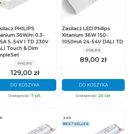
silacz PHILIPS
Zasilacz LED Philips
tanium 36W/m 0.3-
Xitanium 36W 150-
05A 5..54V I TD 230V
1050mA 24-54V DALI TD
LI Touch & Dim
PRODUCENT
PHILIPS
mpleSet
89,00 zł
Cena
PRODUCENT
PHILIPS
129,00 zł
Cena
DO KOSZYKA
DO KOSZYKA
Dostępność:
7 szt.
Dostępność:
20 szt.
H
24H
BESTSELLER