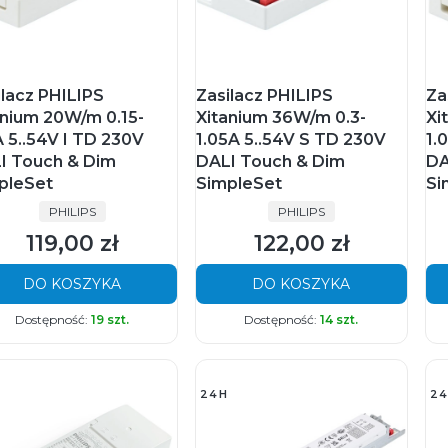
ilacz PHILIPS
Zasilacz PHILIPS
Za
anium 20W/m 0.15-
Xitanium 36W/m 0.3-
Xi
A 5..54V I TD 230V
1.05A 5..54V S TD 230V
1.
I Touch & Dim
DALI Touch & Dim
DA
pleSet
SimpleSet
Si
PRODUCENT
PRODUCENT
PHILIPS
PHILIPS
119,00 zł
122,00 zł
Cena
Cena
DO KOSZYKA
DO KOSZYKA
Dostępność:
19 szt.
Dostępność:
14 szt.
24H
24