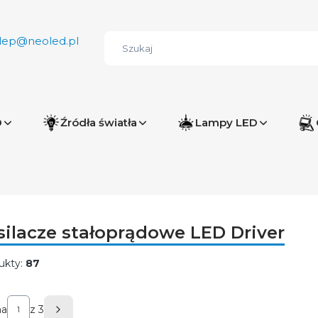
lep@neoled.pl
D
Źródła światła
Lampy LED
silacze stałoprądowe LED Driver
ukty:
87
ta produktów
na
z 3
Następne produkty