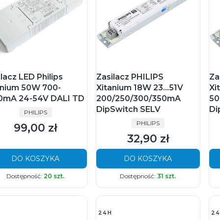
lacz LED Philips
Zasilacz PHILIPS
Za
anium 50W 700-
Xitanium 18W 23...51V
Xi
0mA 24-54V DALI TD
200/250/300/350mA
50
DipSwitch SELV
Di
PRODUCENT
PHILIPS
PRODUCENT
PHILIPS
99,00 zł
Cena
32,90 zł
Cena
DO KOSZYKA
DO KOSZYKA
Dostępność:
20 szt.
Dostępność:
31 szt.
24H
24