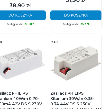
31,90 zł
38,90 zł
Cena
DO KOSZYKA
DO KOSZYKA
Dostępność:
38 szt.
Dostępność:
35 szt.
H
24H
silacz PHILIPS
Zasilacz PHILIPS
tanium 40W/m 0.70-
Xitanium 30W/m 0.35-
50mA 42V DS S 230V
0.7A 44V DS S 230V