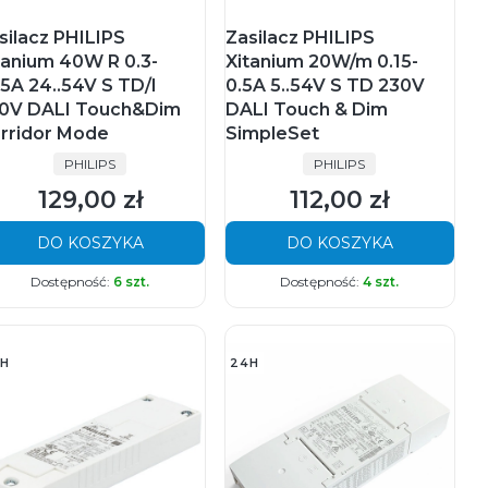
silacz PHILIPS
Zasilacz PHILIPS
tanium 40W R 0.3-
Xitanium 20W/m 0.15-
05A 24..54V S TD/I
0.5A 5..54V S TD 230V
0V DALI Touch&Dim
DALI Touch & Dim
rridor Mode
SimpleSet
PRODUCENT
PRODUCENT
PHILIPS
PHILIPS
129,00 zł
112,00 zł
Cena
Cena
DO KOSZYKA
DO KOSZYKA
Dostępność:
6 szt.
Dostępność:
4 szt.
H
24H