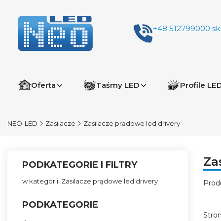
+48 512799000
sk
Oferta
Taśmy LED
Profile LE
NEO-LED
Zasilacze
Zasilacze prądowe led drivery
Za
PODKATEGORIE I FILTRY
w kategorii: Zasilacze prądowe led drivery
Prod
Lis
PODKATEGORIE
Stro