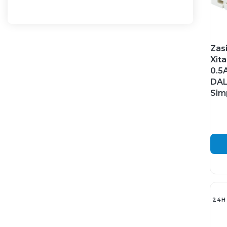
Zas
Xit
0.5
DAL
Sim
24H