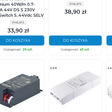
PRODUCENT
PHILIPS
anium 40W/m 0.7-
5A 44V DS S 230V
38,90 zł
Cena
Switch 5..44Vdc SELV
PRODUCENT
PHILIPS
33,90 zł
Cena
DO KOSZYKA
DO KOSZYKA
Dostępność:
26 szt.
Dostępność:
45 szt.
24H
24