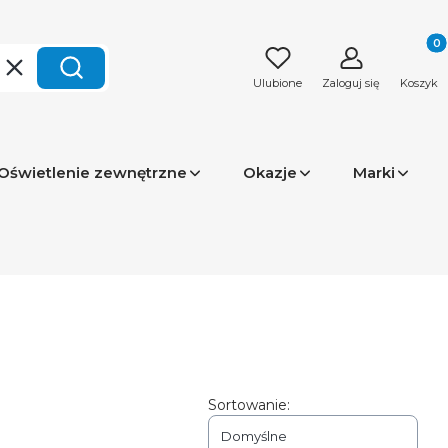
Produk
Wyczyść
Szukaj
Ulubione
Zaloguj się
Koszyk
Oświetlenie zewnętrzne
Okazje
Marki
Sortowanie:
Domyślne