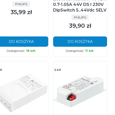
PRODUCENT
PHILIPS
0.7-1.05A 44V DS I 230V
DipSwitch 5..44Vdc SELV
35,99 zł
Cena
PRODUCENT
PHILIPS
39,90 zł
Cena
DO KOSZYKA
DO KOSZYKA
Dostępność:
16 szt.
Dostępność:
11 szt.
H
24H