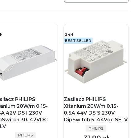
H
24H
BESTSELLER
silacz PHILIPS
Zasilacz PHILIPS
tanium 20W/m 0.15-
Xitanium 20W/m 0.15-
5A 42V DS I 230V
0.5A 44V DS S 230V
pSwitch 30..42VDC
DipSwitch 5..44Vdc SELV
LV
PRODUCENT
PHILIPS
PRODUCENT
PHILIPS
Cena