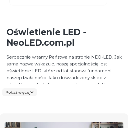
Oświetlenie LED -
NeoLED.com.pl
Serdecznie witamy Państwa na stronie NEO-LED. Jak
sama nazwa wskazuje, naszą specjalnością jest
oświetlenie LED, które od lat stanowi fundament
naszej działalności. Jako doświadczony sklep z
oświetleniem led oferujemy zarówno produkty
własnej produkcji, jak i szeroki asortyment
Pokaż więcej
renomowanych producentów dostępnych w jednym
miejscu.
Lampy LED
produkujemy od prawie dwudziestu lat,
a zdobyte doświadczenie przekłada się na wysoką