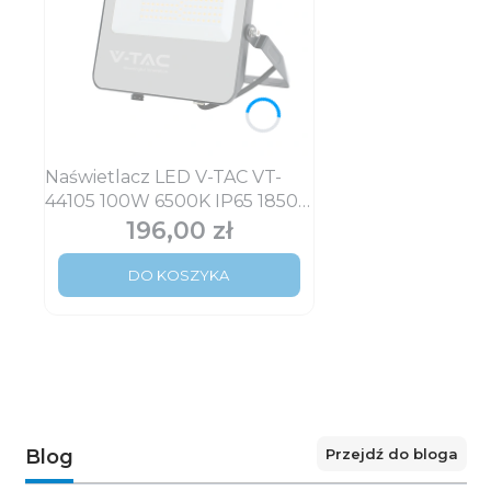
Naświetlacz LED V-TAC VT-
44105 100W 6500K IP65 18500
lm 185 lm/W
196,00 zł
Cena
DO KOSZYKA
Przejdź do bloga
Blog